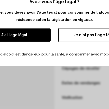
Avez-vous l'âge légal ?
compatibles avec le raffin
riche et harmonieux, de te
ite, vous devez avoir l'âge légal pour consommer de l'alco
nos grands millésimes.
résidence selon la législation en vigueur.
Je n'ai pas l'age l
J'ai l'age légal
Superficie de récolte*
Terroir de récolte*
 d'alcool est dangereux pour la santé, à consommer avec modé
Cépages de récolte*
Dates de vendanges
Vinification