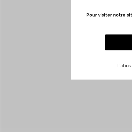
Pour visiter notre s
L'abus