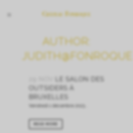
AUTHOR:
JUDITH@FONROQUE
29 NOV
LE SALON DES
OUTSIDERS À
BRUXELLES
Vendredi 1 décembre 2023...
READ MORE