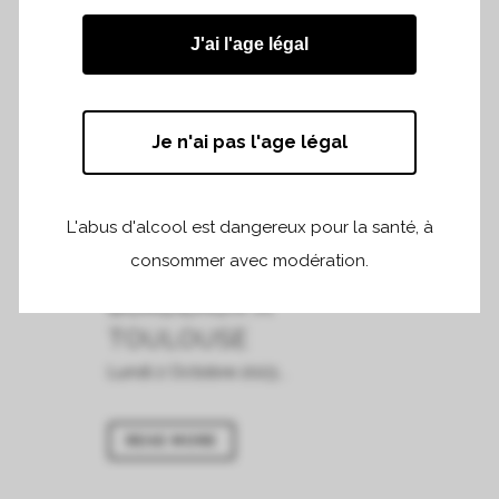
-...
J'ai l'age légal
READ MORE
Je n'ai pas l'age légal
15 SEP
DÉGUSTATION
L'abus d'alcool est dangereux pour la santé, à
AVEC LE GRAND
consommer avec modération.
CERCLE DE
BORDEAUX À
TOULOUSE
Lundi 2 Octobre 2023...
READ MORE