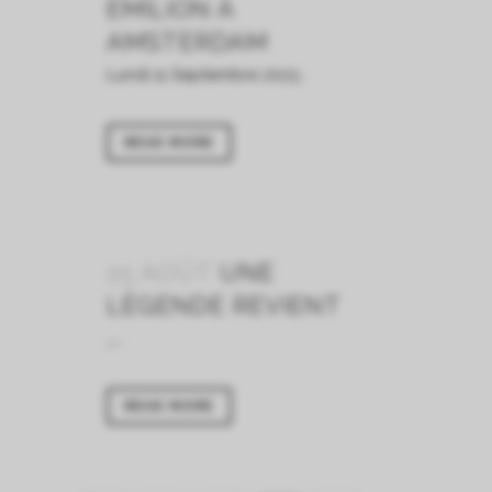
EMILION À
AMSTERDAM
Lundi 11 Septembre 2023...
READ MORE
25 AOÛT
UNE
LÉGENDE REVIENT
_...
READ MORE