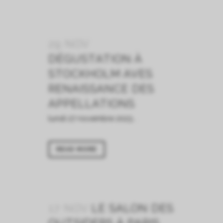
29 NOV
DÉGUSTATION À
STOCKHOLM AVES
RENAISSANCE DES
APPELLATIONS
lundi 27 novembre 2023...
READ MORE
17 NOV
LE SALON DES