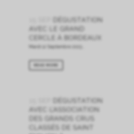
15 SEP
DÉGUSTATION
AVEC LE GRAND
CERCLE À BORDEAUX
Mardi 12 Septembre 2023...
READ MORE
15 SEP
DÉGUSTATION
AVEC L’ASSOCIATION
DES GRANDS CRUS
CLASSÉS DE SAINT