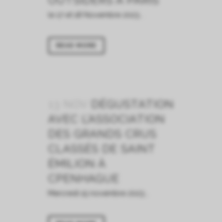
OUTSIDERS À PARIS
le 17 et 18 Novembre 2023...
READ MORE
13 NOV
DÉGUSTATION
AVEC L’ASSOCIATION
DES GRANDS CRUS
CLASSÉS DE SAINT
ÉMILION À
CPENHAGUE
Mercredi 15 novembre 2023...