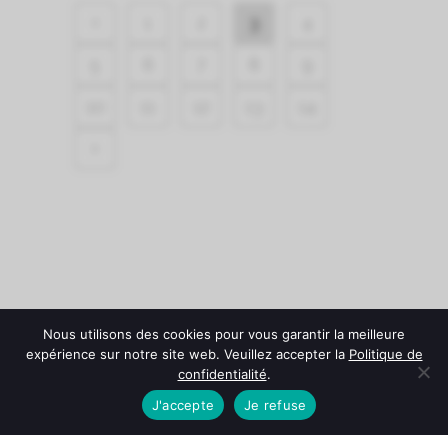
1
2
3
4
5
6
7
8
9
10
11
12
13
14
Nous utilisons des cookies pour vous garantir la meilleure
expérience sur notre site web. Veuillez accepter la
Politique de
confidentialité
.
J'accepte
Je refuse
© Château Fonroque -
Mentions légales
-
Politique de
confidentialité
-
Conditions Générales de Vente