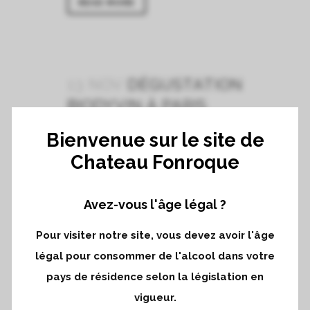
READ MORE
13 NOV
DÉGUSTATION
BIODYVIN À PARIS
Lundi 13 novembre 2023...
Bienvenue sur le site de
Chateau Fonroque
READ MORE
Avez-vous l'âge légal ?
Pour visiter notre site, vous devez avoir l'âge
15 SEP
L’ASSEMBLAGE,
légal pour consommer de l'alcool dans votre
CE RÉVÉLATEUR DE
pays de résidence selon la législation en
TERROIRS
vigueur.