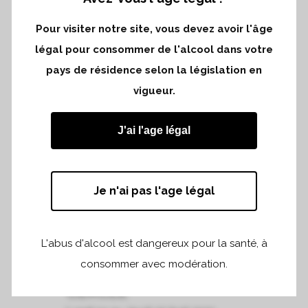
24 AVR
SEMAINE DES
PRIMEURS AVEC
Pour visiter notre site, vous devez avoir l'âge
L’ASSOCIATION DES
légal pour consommer de l'alcool dans votre
GRANDS CRUS
pays de résidence selon la législation en
CLASSÉS DE SAINT
vigueur.
EMILION
Lundi 24 au jeudi 27 Avril 2023...
J'ai l'age légal
READ MORE
Je n'ai pas l'age légal
L'abus d'alcool est dangereux pour la santé, à
24 AVR
DÉGUSTATION
consommer avec modération.
PRIMEURS LE GRAND
CERCLE