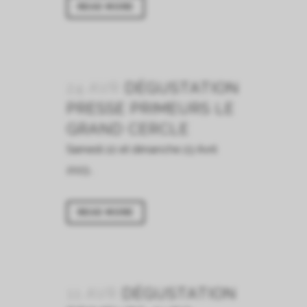
READ MORE
24 AVR
DÉGUSTATION
PRESSE PRIMEURS LE
GRAND CERCLE
Samedi 22 et dimanche 23 Avril
2023...
READ MORE
11 AVR
DÉGUSTATION