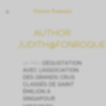
AUTHOR:
JUDITH@FONROQUE
20 MAI
DÉGUSTATION
AVEC L’ASSOCIATION
DES GRANDS CRUS
CLASSÉS DE SAINT
ÉMILION À
SINGAPOUR
Lundi 22 mai 2023...