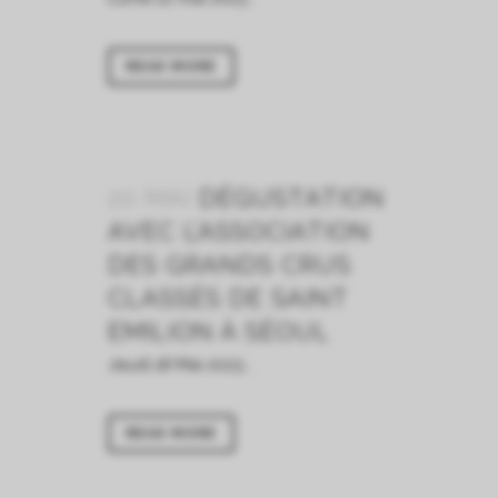
READ MORE
20 MAI
DÉGUSTATION
AVEC L’ASSOCIATION
DES GRANDS CRUS
CLASSÉS DE SAINT
EMILION À SÉOUL
Jeudi 18 Mai 2023...
READ MORE