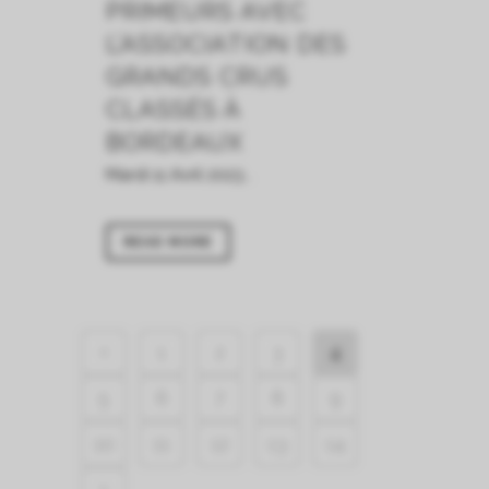
PRIMEURS AVEC
L’ASSOCIATION DES
GRANDS CRUS
CLASSÉS À
BORDEAUX
Mardi 11 Avril 2023...
READ MORE
1
2
3
4
5
6
7
8
9
10
11
12
13
14