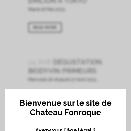
ÉMILION À TOKYO
Mardi 16 Mai 2023...
READ MORE
24 AVR
DÉGUSTATION
BIODYVIN PRIMEURS
Mercredi 26 et jeudi 27 Avril 2023...
READ MORE
Bienvenue sur le site de
Chateau Fonroque
Avez-vous l'âge légal ?