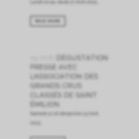
Lundi 24 au Jeudi 27 Avril 2023...
READ MORE
24 AVR
DÉGUSTATION
PRESSE AVEC
L’ASSOCIATION DES
GRANDS CRUS
CLASSÉS DE SAINT
ÉMILION
Samedi 22 et dimanche 23 Avril
2023...