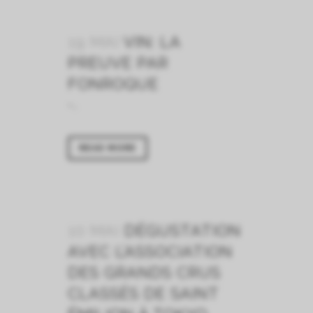
19 MAI
VIN: LA
PREUVE PAR
FONROQUE
-...
READ MORE
10 MAI
DÉGUSTATION
AVEC L’ASSOCIATION
DES GRANDS CRUS
CLASSÉS DE SAINT