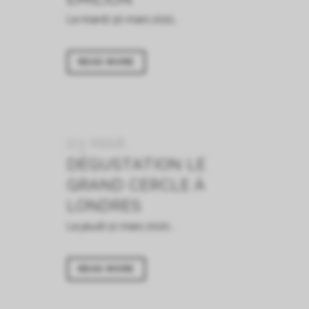
Le mardi 30 mars 2021...
READ MORE
03 MAR
DÉGUSTATION LE
GRAND CERCLE À
LONDRES
Le jeudi 12 mars 2020...
READ MORE