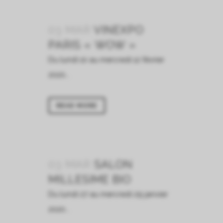
03 MAR
VINEXPO
PARIS « WOW »
Du lundi 10 au mercredi 12 février
2020...
READ MORE
03 MAR
SALON
MILLESIME BIO
Du lundi 27 au mercredi 29 janvier
2020...