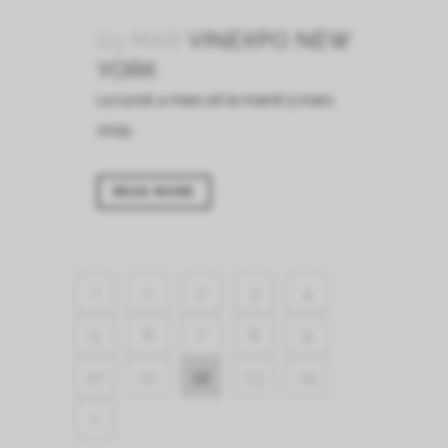
03 MAR
VINEXPO NEW
YORK
Le lundi 4 mars et le mardi 5 mars
2019...
READ MORE
1
2
3
4
5
6
7
8
9
10
11
12
13
14