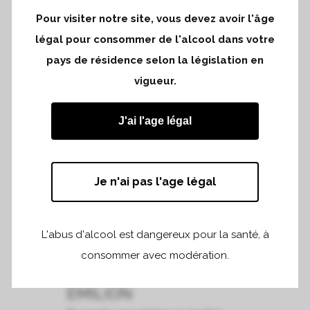
03 MAR
RENAISSANCE
Pour visiter notre site, vous devez avoir l'âge
DES APPELLATIONS À
légal pour consommer de l'alcool dans votre
TOKYO
pays de résidence selon la législation en
Du lundi 4 novembre au mercredi 6
vigueur.
novembre 2019...
J'ai l'age légal
READ MORE
Je n'ai pas l'age légal
03 MAR
DÉGUSTATION AVEC
L'abus d'alcool est dangereux pour la santé, à
LES GRANDS CRUS
consommer avec modération.
CLASSÉS DE SAINT -
EMILION