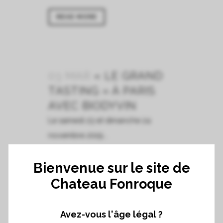
READ MORE
03 MAR
« LE GRAND
TASTING » À PARIS
AVEC BIODYVIN
Le samedi 23 et dimanche 24
novembre 2019...
Bienvenue sur le site de
READ MORE
Chateau Fonroque
Avez-vous l'âge légal ?