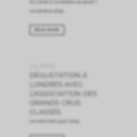
Du lundi 4 novembre au jeudi 7
novembre 2019...
READ MORE
03 MAR
DÉGUSTATION À
LONDRES AVEC
L’ASSOCIATION DES
GRANDS CRUS
CLASSÉS
Le mercredi 5 juin 2019...