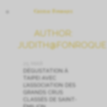
AUTHOR:
JUDITH@FONROQUE
25 MAR
DÉGUSTATION À
TAIPEI AVEC
L’ASSOCIATION DES
GRANDS CRUS
CLASSÉS DE SAINT-
ÉMILION