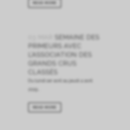
READ MORE
03 MAR
SEMAINE DES
PRIMEURS AVEC
L’ASSOCIATION DES
GRANDS CRUS
CLASSÉS
Du lundi 1er avril au jeudi 4 avril
2019...
READ MORE