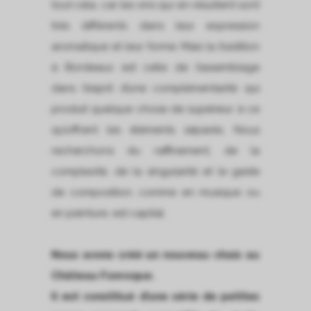
tout cela, car les vins qui en résultent sont
très différents dans leur expression
aromatique et leur forme. Mais la tradition
à Bordeaux est celle de l’assemblage
dans l’esprit d’une complémentarité qui
produit quelque chose de supérieur à ce
qu’offrent les éléments séparés. Nous
recherchons du raffinement, de la
complexité, de la singularité et le geste
de composition, comme en musique ou
en peinture, est capital.
Nous avons créé un nouveau chais au
Château Fonroque.
Il est constitué d’une série de petites