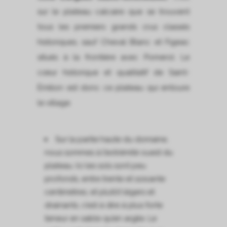
sur le plateau calcaire que se trouvent
tous les premiers grands crus classés
historiques, sauf Cheval Blanc et Figeac
situés à la frontière avec Pomerol. Le
cœur historique et qualitatif de Saint-
Émilion est donc ce plateau qui entoure
le village.
Sur la partie haute du domaine,
nous sommes à l’extrémité ouest du
plateau. Ici les sols sont peu
profonds, entre trente et soixante
centimètres, et plutôt légers et
drainants, c’est à dire à plus forte
teneur en sable qu’en argile. Le