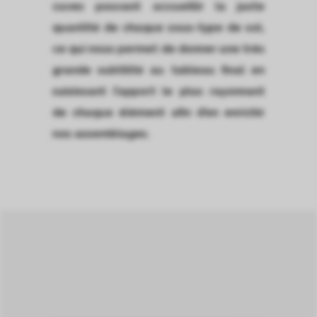
cuves pouvant accueillir la juste
quantité de chaque sous-type de sol,
ce qui nous permet de donner une très
grande subtilité au tableau final en
saisissant l’apport le plus rayonnant
de chaque élément afin d’en enrichir
nos assemblages.