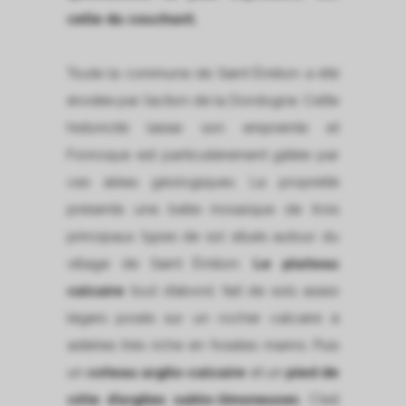
celle du couchant.
Toute la commune de Saint Émilion a été
érodée par l’action de la Dordogne. Cette
historicité laisse son empreinte et
Fonroque est particulièrement gâtée par
ces aléas géologiques. La propriété
présente une belle mosaïque de trois
principaux types de sol situés autour du
village de Saint Émilion.
Le plateau
calcaire
tout d’abord, fait de sols assez
légers posés sur un rocher calcaire à
astéries très riche en fossiles marins. Puis
un
coteau argilo-calcaire
et un
pied de
côte d’argiles sablo-limoneuses
. C’est