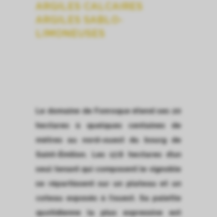
ARGILES CALCAIRES
ARGILES SABLO-
LIMONEUSES
Le domaine de Fonroque étend ses 20
hectares à quelques centaines de
mètres au nord-ouest du bourg de
Saint-Émilion. Les 17,6 hectares d’un
seul tenant qui composent le vignoble
se répartissent sur un plateau et un
coteau exposés à l’ouest. Sa palette
quotidienne la plus expressive est