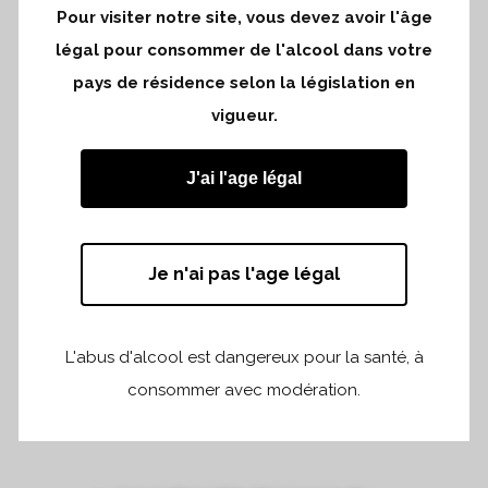
Sur le coteau argilo-calcaire, le
Pour visiter notre site, vous devez avoir l'âge
rocher est plus loin et l’argile vient se
légal pour consommer de l'alcool dans votre
déposer et se mélanger au calcaire.
pays de résidence selon la législation en
Dès qu’il y a un élément d’argile
vigueur.
dans un sol, le vin s’en trouve
élargi.
L’attaque en bouche donne
J'ai l'age légal
immédiatement le ton d’une présence
forte et large. C’est en finale de
dégustation que se révèle la
présence du calcaire avec son
Je n'ai pas l'age légal
apport énergétique et de fraîcheur. En
haut du coteau, sous le règne du
calcaire, les vins sont donc très frais
L'abus d'alcool est dangereux pour la santé, à
quand le bas du coteau donne au vin
consommer avec modération.
sa dimension de fondation.