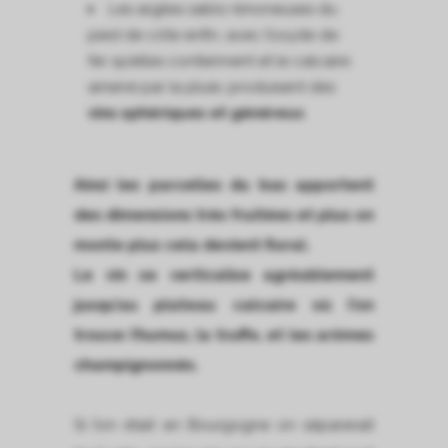
Les argiles sablo-limoneuses du
pied de côte enfin, avec l’oxyde de
fer qu’elles contiennent et le calcaire
amené par la pluie, produisent des
vins sphériques et généreux
.
Ainsi les parcelles du bas apportent
des dimensions très fruitées et plus on
monte plus cela devient floral.
Le vin se verticalise agréablement
jusqu’au plateau calcaire où l’on
trouve l’humus, la truffe, et les arômes
champignonnés.
Si l’on était en Bourgogne on séparerait