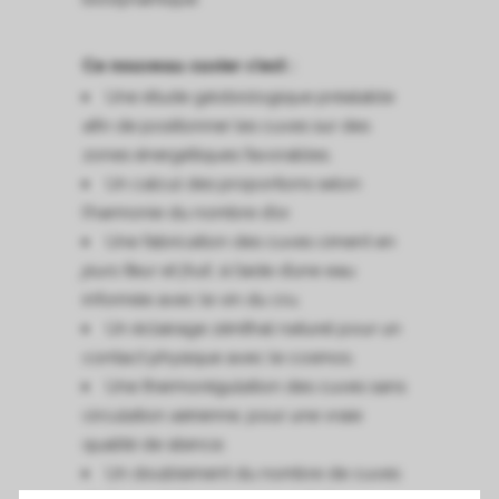
Ce nouveau cuvier c’est :
Une étude géobiologique préalable
afin de positionner les cuves sur des
zones énergétiques favorables.
Un calcul des proportions selon
l’harmonie du nombre d’or.
Une fabrication des cuves ciment en
jours fleur
et
fruit
, à l’aide d’une eau
informée avec le vin du cru.
Un éclairage zénithal naturel pour un
contact physique avec le cosmos.
Une thermorégulation des cuves sans
circulation aérienne, pour une vraie
qualité de silence.
Un doublement du nombre de cuves