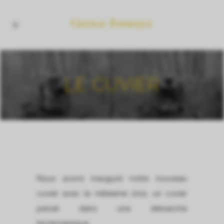
LE CUVIER
Nous avons inauguré notre nouveau
cuvier avec le millésime 2021, un cuvier
pensé dans une démarche
biodynamique.