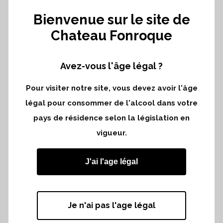
de fermentation par amour de la
précision et des extractions douces.
Bienvenue sur le site de
Chateau Fonroque
Le nouveau cuvier c’est encore :
Avez-vous l'âge légal ?
Des matériaux nobles peu transformés,
une couleur symbolique du détachement
Pour visiter notre site, vous devez avoir l'âge
au terrestre, partout une verticalité qui
légal pour consommer de l'alcool dans votre
accompagne la structure de nos vins.
pays de résidence selon la législation en
C’est ainsi que nous choisissons
vigueur.
d’accompagner nos raisins en biodynamie
vers la magie de la transmutation.
J'ai l'age légal
Le nouveau cuvier de Fonroque, c’est
tout un poème que nous adorons
partager.
Je n'ai pas l'age légal