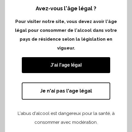
Avez-vous l'âge légal ?
considéré comme le meilleur terroir de la
propriété, de très nombreux arrachages
Pour visiter notre site, vous devez avoir l'âge
ont dû y être réalisés afin de faire face à
légal pour consommer de l'alcool dans votre
la baisse régulière des rendements.
Nous
pays de résidence selon la législation en
avons fait le choix d’y planter du
vigueur.
Merlot car l’endroit est idéal pour
révéler l’effet cristallin tout à fait
J'ai l'age légal
particulier que ce cépage produit
dans son association avec ce sol.
Ceci
a permis l’augmentation très significative
Je n'ai pas l'age légal
et croissante à ce jour, des rendements
offerts par ces parcelles, grâce
L'abus d'alcool est dangereux pour la santé, à
auxquelles nous constatons chaque
consommer avec modération.
année le très net gain de qualité sur