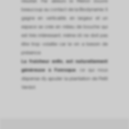
résultat. Par ailleurs le Merlot s’ouvre
beaucoup au contact de la Biodynamie. Il
gagne en verticalité, en largeur et un
espace se crée en milieu de bouche qui
est très intéressant, même s’il ne doit pas
être trop volatile car le vin a besoin de
présence.
La fraîcheur enfin, est naturellement
généreuse à Fonroque
, ce qui nous
dispense d’y ajouter la plantation de Petit
Verdot.