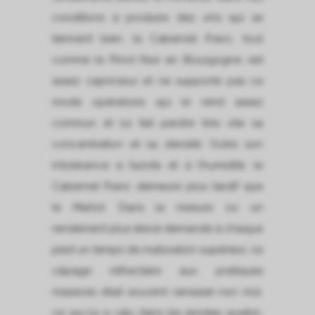
conditions à produire des vins qui se
tiennent bien, le Cabernet Franc, tout
comme le Pinot Noir en Bourgogne, est
assez capricieux et ne supporte pas ce
mode opératoire qui le rend assez
commun et lui fait perdre très vite sa
concentration et sa densité. Outre son
intolérance à l’azote et à l’humidité, le
Cabernet Franc demeure plus tardif que
le Merlot. Dans la mesure où un
rendement plus élevé demande à chaque
pied un temps de maturation supérieur, ce
cépage réfractaire aux pratiques
massives était souvent ramassé non mûr,
ce qui lui a valu dans les années quatre-