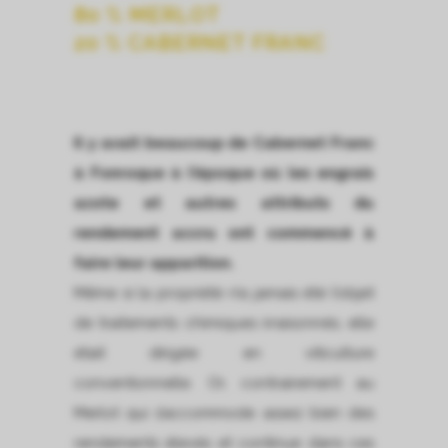
80 % MERLOT
20 % CABERNET FRANC
Il y avait beaucoup de Cabernet Franc
à Fonroque à l’époque où les engrais
azote et autres attributs du
rendement accru ont commencé à
faire leur apparition.
Même si la propriété n’a jamais été l’objet
de traitements chimiques irraisonnés, elle
était dirigée en viticulture
conventionnelle. Or, contrairement au
Merlot qui s’accommode assez bien des
rendements élevés et continue dans ces