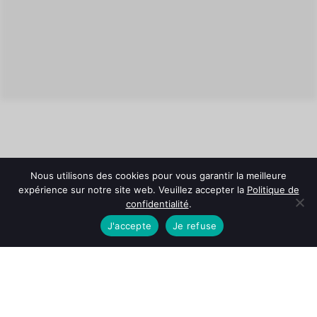
Nous utilisons des cookies pour vous garantir la meilleure
expérience sur notre site web. Veuillez accepter la
Politique de
confidentialité
.
J'accepte
Je refuse
© Château Fonroque -
Mentions légales
-
Politique de
confidentialité
-
Conditions Générales de Vente
L'abus d'alcool est dangereux pour la santé. À consommer
avec modération.