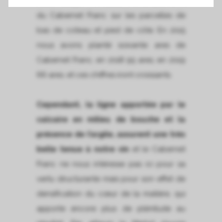
l’assemblage. Par ailleurs nous plantons
du Cabernet Franc sur les parcelles de
bas de coteau et pied de côte. En 2015
nous avons planté soixante ares de
Cabernet Franc, en 2018 95 ares, en 2019
66 ares, et ces chiffres iront croissants.
Cependant, la ligne apportée par le
calcaire en milieu de bouche et la
présence de l’argile, assurent une très
belle tenue à notre vin
et le Cabernet
Franc ne nous intéresse pas ici pour sa
vertu structurante mais pour son effet de
densification du cœur de la matière, qui
apporte encore plus de plénitude au