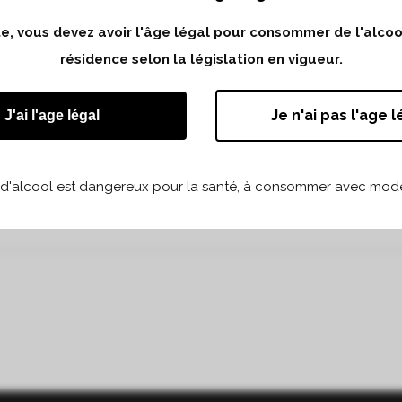
ite, vous devez avoir l'âge légal pour consommer de l'alco
résidence selon la législation en vigueur.
 millésime 2020 et 2019.
Je n'ai pas l'age l
J'ai l'age légal
 d'alcool est dangereux pour la santé, à consommer avec modé
Partager
Print page