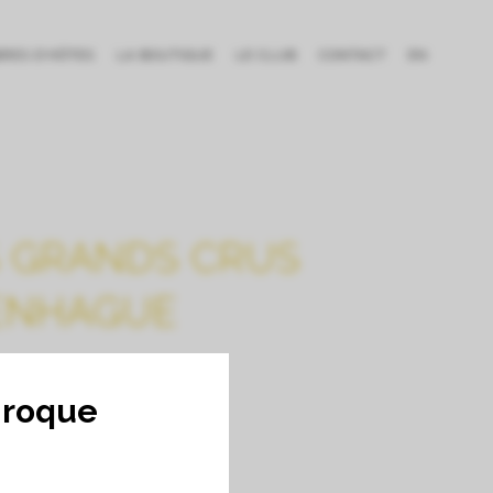
BRES D’HÔTES
LA BOUTIQUE
LE CLUB
CONTACT
EN
S GRANDS CRUS
PENHAGUE
nroque