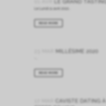
01 AVR
LE GRAND TASTING
Le Lundi 11 avril 2022...
READ MORE
23 MAR
MILLÉSIME 2020
-...
READ MORE
17 MAR
CAVISTE DATING À