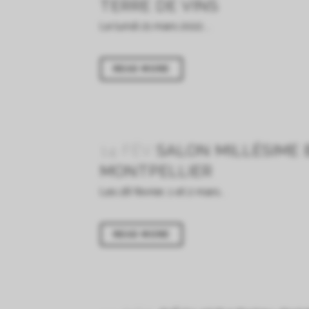
TERRE DE VINS
Le lundi 21 mars 2022....
READ MORE
14 FÉV
SALON MILLÉSIME B
MONTPELLIER
Les 28 février, 1 et 2 mars...
READ MORE