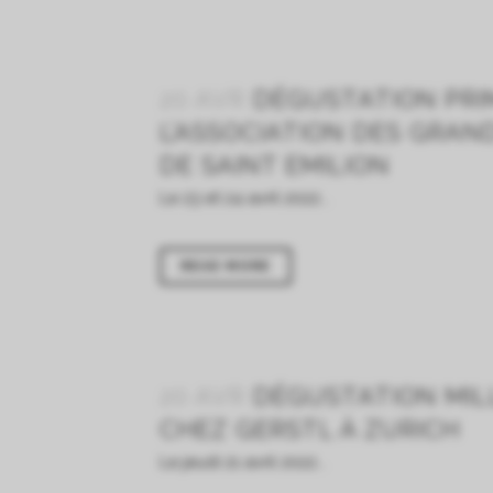
20 AVR
DÉGUSTATION PRI
L’ASSOCIATION DES GRAN
DE SAINT EMILION
Le 23 et 24 avril 2022...
READ MORE
20 AVR
DÉGUSTATION MILL
CHEZ GERSTL À ZURICH
Le jeudi 21 avril 2022...