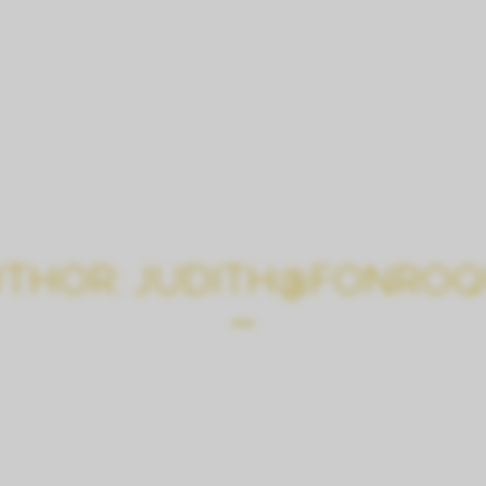
LE CHÂTEAU
VISITES, DÉGUSTATIONS, CHAM
THOR: JUDITH@FONRO