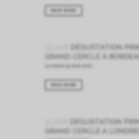
READ MORE
15 AVR
DÉGUSTATION PRI
GRAND CERCLE À BORDE
Le mardi 19 avril 2022...
READ MORE
11 AVR
DÉGUSTATION PRI
GRAND CERCLE A LONDRE