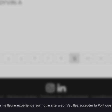
DYVIN À
4
5
6
7
8
9
10
11
ue -
Mentions légales
-
Politique de confidentialité
-
Conditions
us d'alcool est dangereux pour la santé. À consommer avec modéra
a meilleure expérience sur notre site web. Veuillez accepter la
Politique