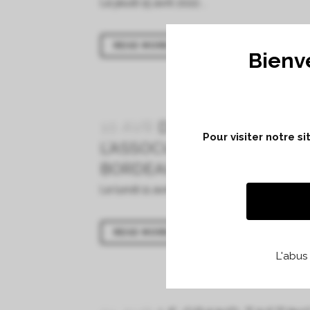
Le jeudi 15 avril 2022...
READ MORE
Bienv
10 AVR
DÉGUSTATION PRI
Pour visiter notre s
L’ASSOCIATION DES GRAN
BORDEAUX
Le lundi 11 avril 2022...
READ MORE
L'abus