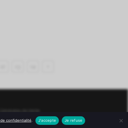
12
13
14
 Générales de Vente
tion.
 de confidentialité
.
J'accepte
Je refuse