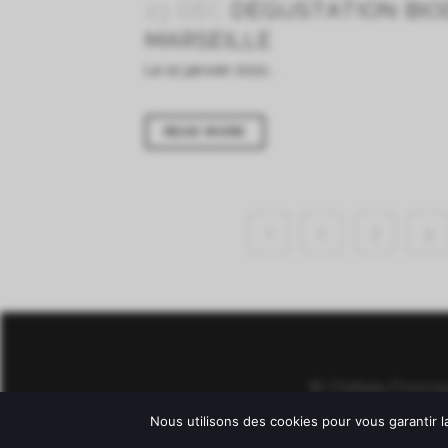
23 DÉC
DÉGUSTATION BIO
MARSEILLE
Le 10 janvier 2022...
READ MORE
1
2
3
© Château Fonroq
L'ab
Nous utilisons des cookies pour vous garantir l