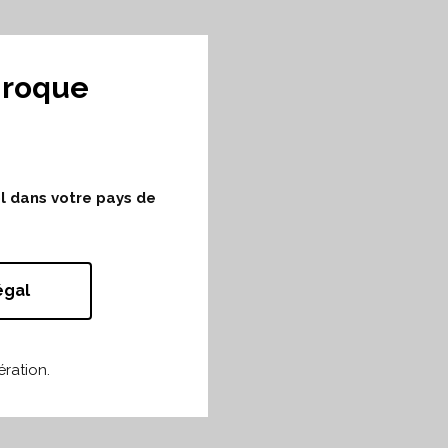
nroque
ol dans votre pays de
égal
ration.