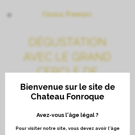
DÉGUSTATION
AVEC LE GRAND
CERCLE DE
BORDEAUX À
Bienvenue sur le site de
Chateau Fonroque
TOULOUSE
Avez-vous l'âge légal ?
dégustation professionnelle suivie d’une
Pour visiter notre site, vous devez avoir l'âge
dégustation amateur;