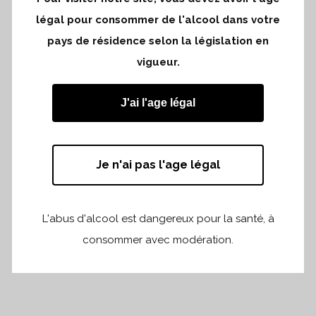
Ce saint-émilion est à lui tout seul un
légal pour consommer de l'alcool dans votre
plaidoyer pour une biodynamie bien
pays de résidence selon la législation en
menée.
vigueur.
J'ai l'age légal
Lien vers l’article en
PDF
Je n'ai pas l'age légal
L'abus d'alcool est dangereux pour la santé, à
Partager
Print page
consommer avec modération.