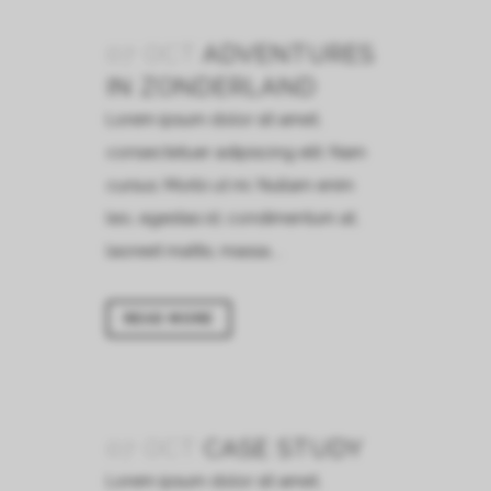
07 OCT
ADVENTURES
IN ZONDERLAND
Lorem ipsum dolor sit amet,
consectetuer adipiscing elit. Nam
cursus. Morbi ut mi. Nullam enim
leo, egestas id, condimentum at,
laoreet mattis, massa....
READ MORE
07 OCT
CASE STUDY
Lorem ipsum dolor sit amet,