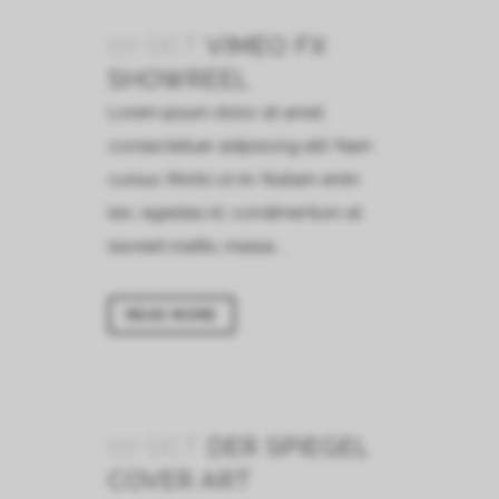
07 OCT
VIMEO FX
SHOWREEL
Lorem ipsum dolor sit amet,
consectetuer adipiscing elit. Nam
cursus. Morbi ut mi. Nullam enim
leo, egestas id, condimentum at,
laoreet mattis, massa....
READ MORE
07 OCT
DER SPIEGEL
COVER ART