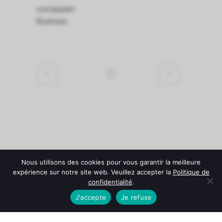
CATEGORY
Business
Nous utilisons des cookies pour vous garantir la meilleure
expérience sur notre site web. Veuillez accepter la
Politique de
confidentialité
.
J'accepte
Je refuse
© Château Fonroque -
Mentions légales
-
Politique de
confidentialité
-
Conditions Générales de Vente