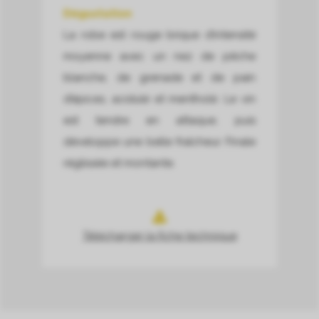
Dégustation
La robe est rouge brique d’intensité
moyenne avec un nez de pêche
blanche, de grenade et de pain
d’épices, acidulé et mentholé. Le vin
est tendre en attaque, puis
développe une belle fraîcheur. Finale
réglissée et montante.
Télécharger la fiche technique