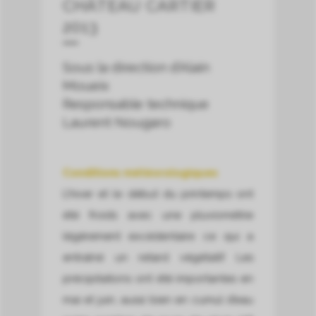
CHÂTEAU CARTIER
2013
Sous la direction d’Alain
Moueix
Responsable technique
Laurent Nougaro
Conditions météorologiques
L’hiver et le début du printemps ont
été froids avec une pluviométrie
légèrement excédentaire ce qui a
entraîné un retard végétatif. Les
précipitations ont été importantes en
mai et juin, aussi bien en cumul d’eau