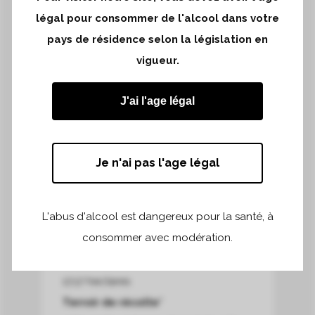
croissance rapide et le rattrapage
légal pour consommer de l'alcool dans votre
d’une partie du retard du cycle
pays de résidence selon la législation en
végétatif. La véraison a mis du temps
vigueur.
à s’installer en raison de la présence
d’eau dans les sols. L’automne a été
J'ai l'age légal
humide. Il a été nécessaire d’avancer
la récolte sur certaines parcelles, les
raisins devenant très sensibles à la
Je n'ai pas l'age légal
pourriture grise à l’approche de leur
maturité optimale.
L'abus d'alcool est dangereux pour la santé, à
consommer avec modération.
Superficie de récolte*
17,17 hectares
Terroir de récolte*