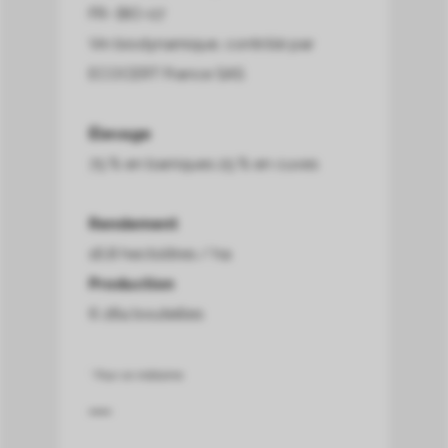
FR- BIO-07
Vin biodynamique, contrôlé par
ECOCERT France SAS
Élevage
75 % en barriques 25 % en cuves
Rendement
16,8 hectolitres / ha
Production
6 284 bouteilles
* Pour ce millésime.