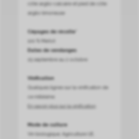
côte argilo-calcaire et pied de côte
argilo-limoneuse
Cépages de récolte*
100 % Merlot
Dates de vendanges
25 septembre au 2 octobre
Vinification
Quelques lignes sur la vinification de
ce millésime.
En savoir plus sur la vinification
Mode de culture
Vin biologique, Agriculture UE,