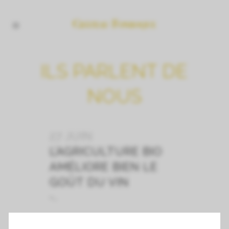
ILS PARLENT DE
NOUS
27 JUIN
L’AGRICULTURE BIO
AMÉLIORE BIEN LE
GOÛT DU VIN
-...