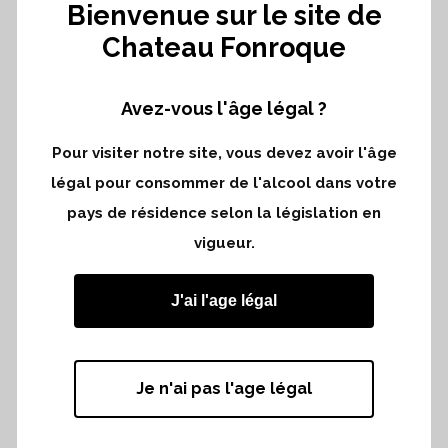
READ MORE
Bienvenue sur le site de
Chateau Fonroque
Avez-vous l'âge légal ?
04 JUIN
ALAIN
MOUEIX, L’ARTISTE AU
Pour visiter notre site, vous devez avoir l'âge
SERVICE DE LA
légal pour consommer de l'alcool dans votre
NATURE
pays de résidence selon la législation en
-...
vigueur.
J'ai l'age légal
READ MORE
Je n'ai pas l'age légal
01 JUIN
ENERGIE UND