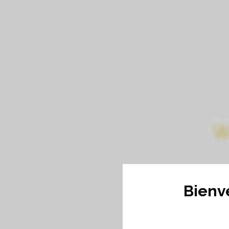
W
Bienv