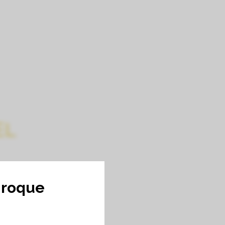
BRES D’HÔTES
LA BOUTIQUE
LE CLUB
CONTACT
EN
EL
nroque