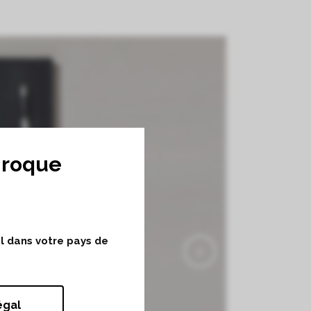
nroque
ol dans votre pays de
égal