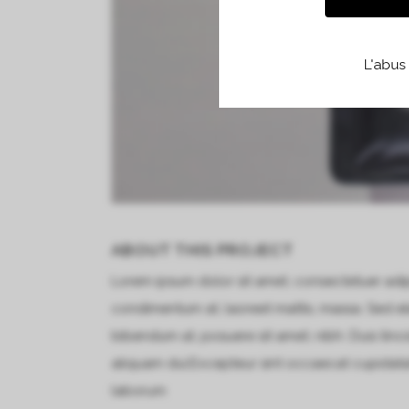
L'abus
ABOUT THIS PROJECT
Lorem ipsum dolor sit amet, consectetuer adipi
condimentum at, laoreet mattis, massa. Sed e
bibendum at, posuere sit amet, nibh. Duis tinc
aliquam dui.Excepteur sint occaecat cupidatat 
laborum