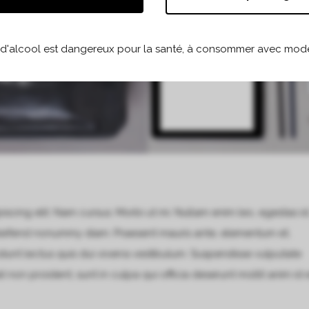
 d'alcool est dangereux pour la santé, à consommer avec modé
scing elit. Nam cursus. Morbi ut mi. Nullam enim leo, egestas id
leifend nonummy diam. Praesent mauris ante, elementum et,
idunt lectus quis dui viverra vestibulum. Suspendisse vulputate
non proident, sunt in culpa qui officia deserunt mollit anim id 