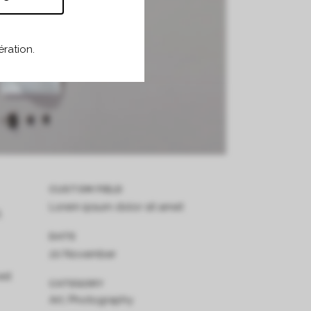
ration.
CUSTOM FIELD
Lorem ipsum dolor sit amet
,
DATE
20 November
est
CATEGORY
Art, Photography