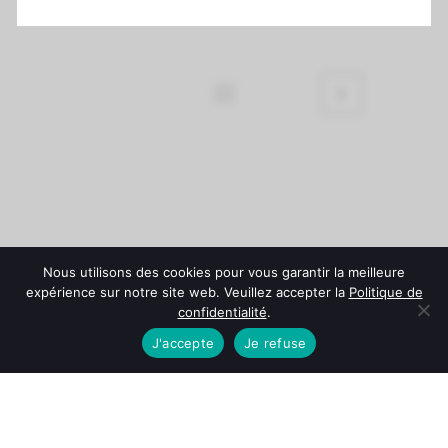
Nous utilisons des cookies pour vous garantir la meilleure
expérience sur notre site web. Veuillez accepter la
Politique de
confidentialité
.
J'accepte
Je refuse
© Château Fonroque -
Mentions légales
-
Politique de
confidentialité
-
Conditions Générales de Vente
L'abus d'alcool est dangereux pour la santé. À consommer
avec modération.