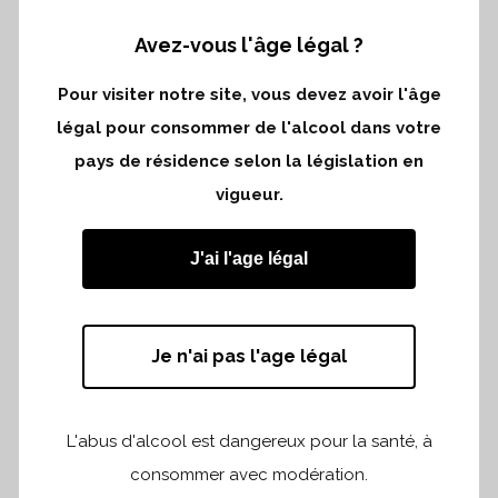
Lorem ipsum dolor sit amet
Avez-vous l'âge légal ?
DATE
Pour visiter notre site, vous devez avoir l'âge
20 November
légal pour consommer de l'alcool dans votre
CATEGORY
pays de résidence selon la législation en
Business
vigueur.
ABOUT THIS PROJECT
Lorem ipsum dolor sit amet, consectetuer
J'ai l'age légal
adipiscing elit. Nam cursus. Morbi ut mi.
Nullam enim leo, egestas id,
condimentum at, laoreet mattis, massa.
Je n'ai pas l'age légal
Sed eleifend nonummy diam. Praesent
mauris ante, elementum et, bibendum at,
L'abus d'alcool est dangereux pour la santé, à
posuere sit amet, nibh. Duis tincidunt
consommer avec modération.
lectus quis dui viverra vestibulum.