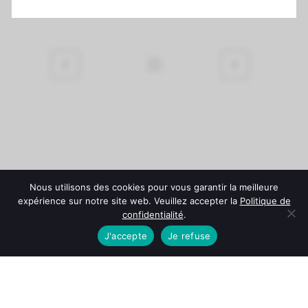
Nous utilisons des cookies pour vous garantir la meilleure
expérience sur notre site web. Veuillez accepter la
Politique de
confidentialité
.
J'accepte
Je refuse
© Château Fonroque -
Mentions légales
-
Politique de
confidentialité
-
Conditions Générales de Vente
L'abus d'alcool est dangereux pour la santé. À consommer
avec modération.