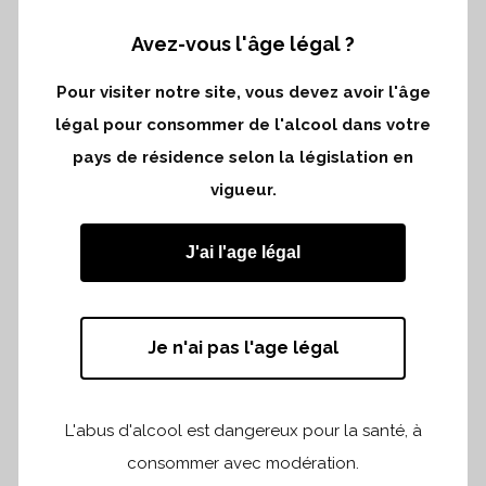
Lorem ipsum dolor sit amet
Avez-vous l'âge légal ?
DATE
Pour visiter notre site, vous devez avoir l'âge
20 November
légal pour consommer de l'alcool dans votre
CATEGORY
pays de résidence selon la législation en
Art
vigueur.
ABOUT THIS PROJECT
Lorem ipsum dolor sit amet, consectetuer
J'ai l'age légal
adipiscing elit. Nam cursus. Morbi ut mi.
Nullam enim leo, egestas id,
condimentum at, laoreet mattis, massa.
Je n'ai pas l'age légal
Sed eleifend nonummy diam. Praesent
mauris ante, elementum et, bibendum at,
L'abus d'alcool est dangereux pour la santé, à
posuere sit amet, nibh. Duis tincidunt
consommer avec modération.
lectus quis dui viverra vestibulum.