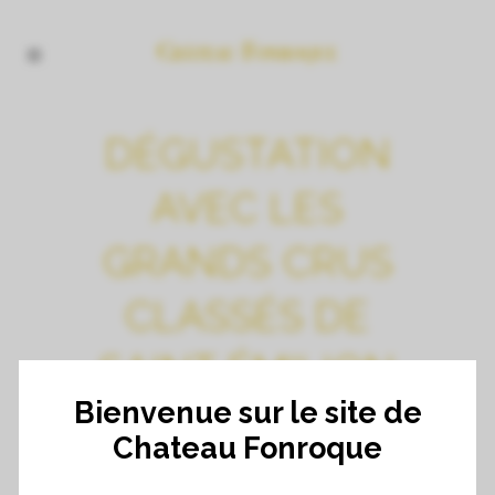
DÉGUSTATION
AVEC LES
GRANDS CRUS
CLASSÉS DE
SAINT ÉMILION
Bienvenue sur le site de
À LONDRES
Chateau Fonroque