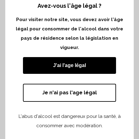
C’est avec plaisir que nous vous ferons
Avez-vous l'âge légal ?
découvrir les millésimes 2018 et 2019 lors
Pour visiter notre site, vous devez avoir l'âge
de cette dégustation organisée par
légal pour consommer de l'alcool dans votre
l’Association des grands Crus Classés de
pays de résidence selon la législation en
Saint-Emilion.
vigueur.
Vous pouvez vous inscrire via ce
lien
J'ai l'age légal
Cette dégustation est organisée pour les
professionnels.
Je n'ai pas l'age légal
L'abus d'alcool est dangereux pour la santé, à
consommer avec modération.