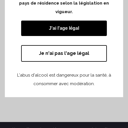
pays de résidence selon la législation en
Présentation du millésime 2020 et 2019 à
vigueur.
Zurich
Dégustation professionnelle
J'ai l'age légal
Je n'ai pas l'age légal
Partager
Print page
L'abus d'alcool est dangereux pour la santé, à
consommer avec modération.