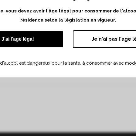
ite, vous devez avoir l'âge légal pour consommer de l'alco
résidence selon la législation en vigueur.
ale à Paris avec Biodyvin
Je n'ai pas l'age l
J'ai l'age légal
 d'alcool est dangereux pour la santé, à consommer avec modé
Partager
Print page