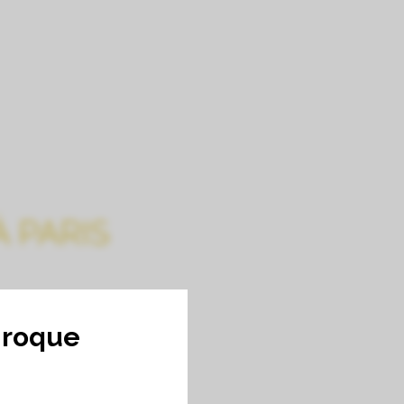
BRES D’HÔTES
LA BOUTIQUE
LE CLUB
CONTACT
EN
 PARIS
nroque