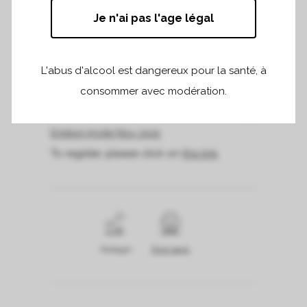
We would be pleased to meet you at the
Je n'ai pas l'age légal
Terra Galery in San Francisco on the 10th
of November, from 1:00pm to 16:00pm, in
L'abus d'alcool est dangereux pour la santé, à
the mark of our trade tasting.
consommer avec modération.
For further information, please click on
St.
Emilion Invite Nov 2021
To register, please click on
this link
.
Partager
Print page