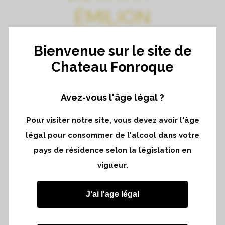
ÉMILION
Bienvenue sur le site de
Le mercredi 10 novembre
Chateau Fonroque
Retrouvez-nous à la galerie Terra à San
Avez-vous l'âge légal ?
Francisco le mercredi 10 novembre de 13h
à 16h pour une dégustation dédiée aux
Pour visiter notre site, vous devez avoir l'âge
professionnels.
légal pour consommer de l'alcool dans votre
pays de résidence selon la législation en
Renseignements : veuillez cliquer sur
St.
vigueur.
Emilion Invite Nov 2021
Inscriptions : veuillez cliquer sur
ce lien
J'ai l'age légal