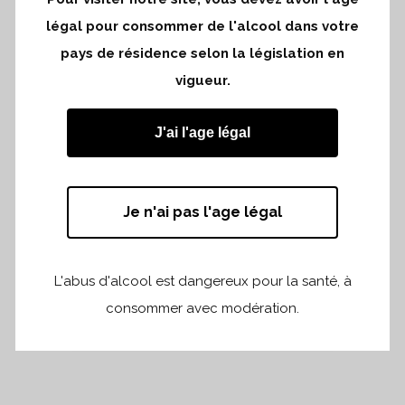
Bordeaux à Nashville.
légal pour consommer de l'alcool dans votre
Venez découvrir nos vins. Vous pouvez
pays de résidence selon la législation en
vous inscrire via ce
lien
vigueur.
Dégustation réservée aux professionnels.
J'ai l'age légal
Je n'ai pas l'age légal
L'abus d'alcool est dangereux pour la santé, à
Partager
Print page
consommer avec modération.