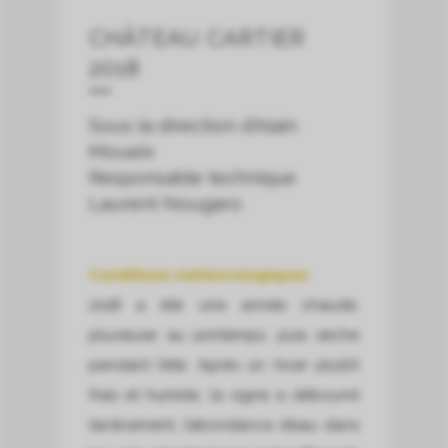
CHÂTEAU CARTIER
2018
Sous la direction d’Alain
Moueix
Responsable technique
Laurent Nougaro
Conditions météorologiques
2018 a été une année chaude,
pluvieuse au printemps, puis sèche
pendant l’été. Après un hiver plutôt
frais et humide, la vigne a débourré
tardivement, l’abondance d’eau dans