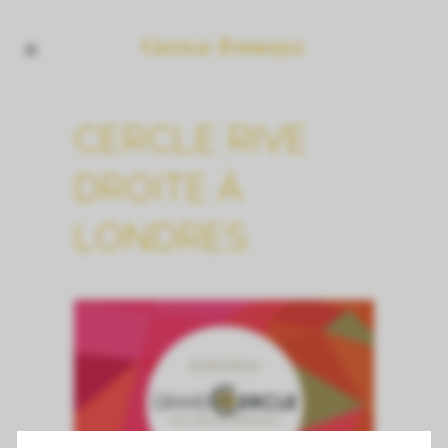
CERCLE RIVE
DROITE À
LONDRES