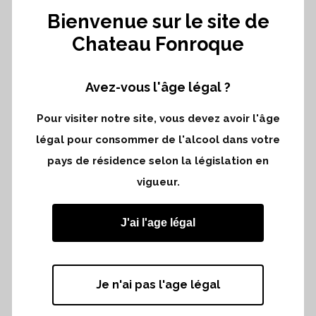
Bienvenue sur le site de
Chateau Fonroque
Avez-vous l'âge légal ?
MERCREDI 15 MARS 2017 DE 16H
À 21H
Pour visiter notre site, vous devez avoir l'âge
LE MÉRIDIEN PICADILLY –
légal pour consommer de l'alcool dans votre
LONDRES
pays de résidence selon la législation en
Comme chaque année, les membres du
vigueur.
Cercle Rive Droite se sont déplacés à
Londres pour une dégustation en «avant
J'ai l'age légal
primeur». 125 professionnels sont venus
découvrir le nouveau millésime. Le
lendemain, un article dans la revue «The
Je n'ai pas l'age légal
Buyers» titrait : «Bordeaux 2016 : Best
Vintage Ever ». À suivre…