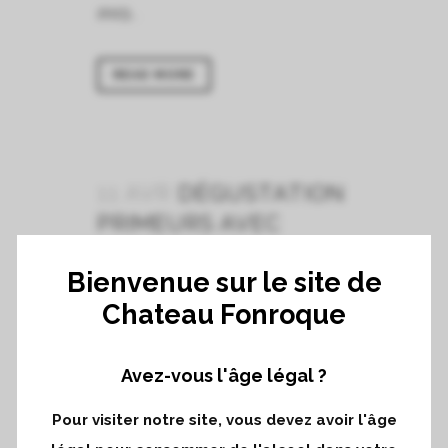
2023...
READ MORE
11 AVR
DÉGUSTATION
PRIMEURS AVEC
L’ASSOCIATION DES
Bienvenue sur le site de
GRANDS CRUS
Chateau Fonroque
CLASSÉS À
BORDEAUX
Mardi 11 Avril 2023...
Avez-vous l'âge légal ?
Pour visiter notre site, vous devez avoir l'âge
READ MORE