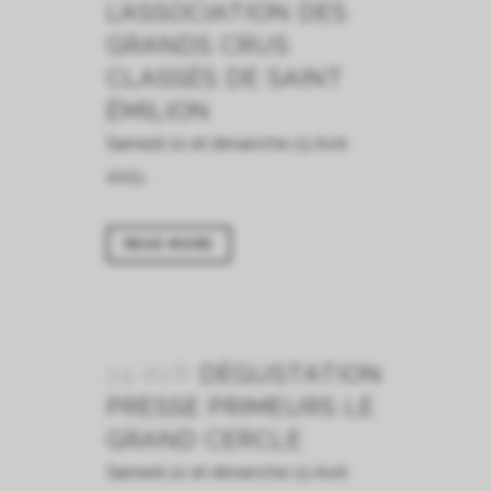
L’ASSOCIATION DES
GRANDS CRUS
CLASSÉS DE SAINT
ÉMILION
Samedi 22 et dimanche 23 Avril
2023...
READ MORE
24 AVR
DÉGUSTATION
PRESSE PRIMEURS LE
GRAND CERCLE
Samedi 22 et dimanche 23 Avril