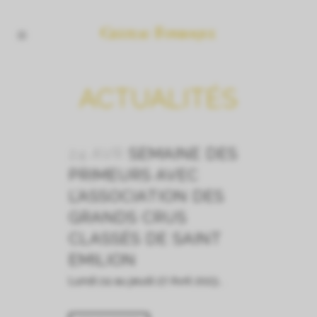
ACTUALITÉS
24 AVR
SEMAINE DES
PRIMEURS AVEC
L’ASSOCIATION DES
GRANDS CRUS
CLASSÉS DE SAINT
EMILION
Lundi 24 au jeudi 27 Avril 2023...