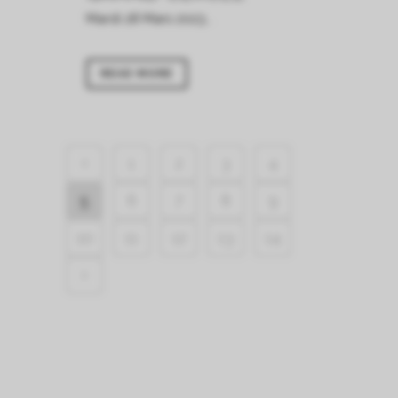
Mardi 28 Mars 2023...
READ MORE
1
2
3
4
5
6
7
8
9
10
11
12
13
14