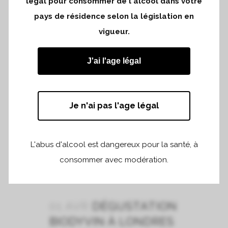
légal pour consommer de l'alcool dans votre
pays de résidence selon la législation en
vigueur.
06 AVR
DÉGUSTATION
J'ai l'age légal
PRIMEURS AVEC LE
GRAND CERCLE À
BORDEAUX
Je n'ai pas l'age légal
Jeudi 6 Avril 2023...
L'abus d'alcool est dangereux pour la santé, à
READ MORE
consommer avec modération.
01 AVR
DÉGUSTATION
BIODYVIN À LONDRES