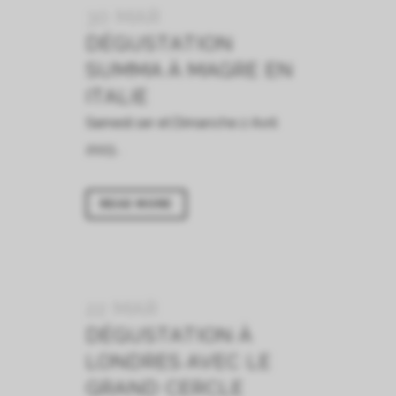
30 MAR
DÉGUSTATION
SUMMA À MAGRE EN
ITALIE
Samedi 1er et Dimanche 2 Avril
2023...
READ MORE
22 MAR
DÉGUSTATION À
LONDRES AVEC LE
GRAND CERCLE