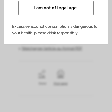
la peinture, avec un goût affirmé pour les
I am not of legal age.
artistes contemporains, dont il commente
le travail avec précision et émotion. C’est
Excessive alcohol consumption is dangerous for
un connaisseur, un curieux. (…)
your health, please drink responsibly.
>
Lire l’article en ligne
>
Télécharger l’article au format PDF
Share
Print page