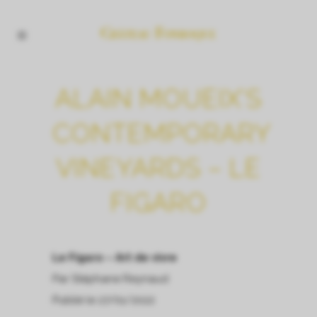
ALAIN MOUEIX’S
CONTEMPORARY
VINEYARDS – LE
FIGARO
Le Figaro – Art de vivre
Par Stéphane Reynaud
Publié
le 27/01/2022